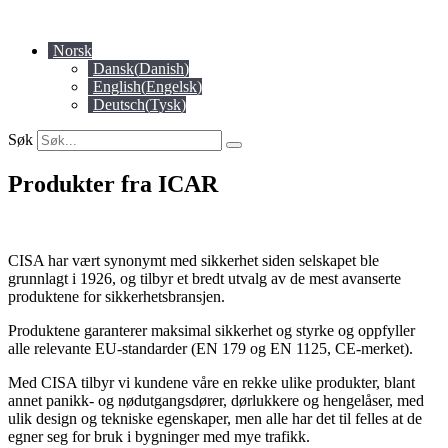
Skip
to
Norsk
content
Dansk
(
Danish
)
English
(
Engelsk
)
Deutsch
(
Tysk
)
Søk
Produkter fra ICAR
CISA har vært synonymt med sikkerhet siden selskapet ble
grunnlagt i 1926, og tilbyr et bredt utvalg av de mest avanserte
produktene for sikkerhetsbransjen.
Produktene garanterer maksimal sikkerhet og styrke og oppfyller
alle relevante EU-standarder (EN 179 og EN 1125, CE-merket).
Med CISA tilbyr vi kundene våre en rekke ulike produkter, blant
annet panikk- og nødutgangsdører, dørlukkere og hengelåser, med
ulik design og tekniske egenskaper, men alle har det til felles at de
egner seg for bruk i bygninger med mye trafikk.