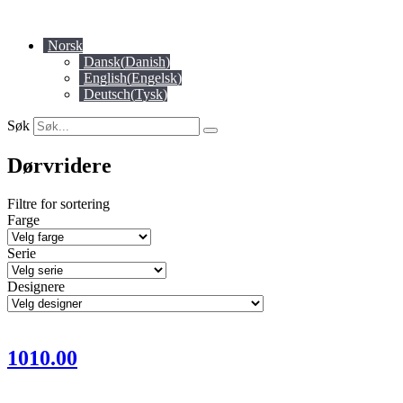
Skip
to
Norsk
content
Dansk
(
Danish
)
English
(
Engelsk
)
Deutsch
(
Tysk
)
Søk
Dørvridere
Filtre for sortering
Farge
Serie
Designere
1010.00