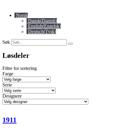
Skip
to
Norsk
content
Dansk
(
Danish
)
English
(
Engelsk
)
Deutsch
(
Tysk
)
Søk
Løsdeler
Filtre for sortering
Farge
Serie
Designere
1911