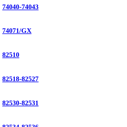
74040-74043
74071/GX
82510
82518-82527
82530-82531
82534-82536