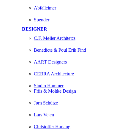
Abfalleimer
Spender
DESIGNER
C.F. Møller Architetcs
Benedicte & Poul Erik Find
AART Designers
CEBRA Architecture
Studio Hammer
Friis & Moltke Design
Jørn Schütze
Lars Vejen
Christoffer Harlang