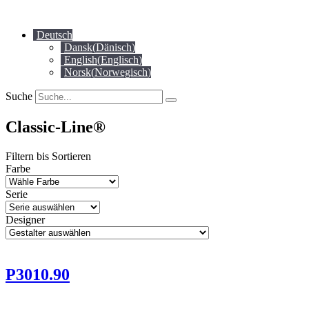
Zum
Inhalt
Deutsch
springen
Dansk
(
Dänisch
)
English
(
Englisch
)
Norsk
(
Norwegisch
)
Suche
Classic-Line®
Filtern bis Sortieren
Farbe
Serie
Designer
P3010.90