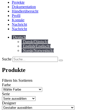
Projekte
Dokumentation
Händlerübersicht
Profil
Kontakt
Nachricht
Nachricht
Deutsch
Dansk
(
Dänisch
)
English
(
Englisch
)
Norsk
(
Norwegisch
)
Suche
Produkte
Filtern bis Sortieren
Farbe
Serie
Designer