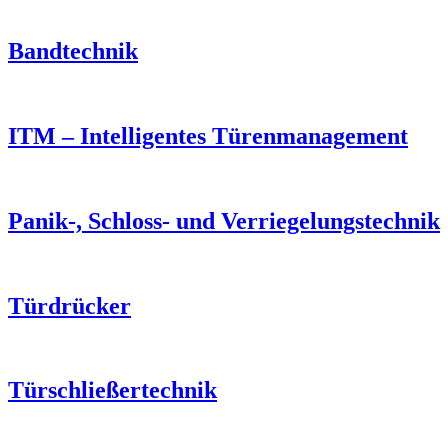
Bandtechnik
ITM – Intelligentes Türenmanagement
Panik-, Schloss- und Verriegelungs­technik
Türdrücker
Türschließer­technik