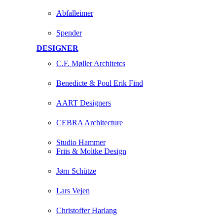
Abfalleimer
Spender
DESIGNER
C.F. Møller Architetcs
Benedicte & Poul Erik Find
AART Designers
CEBRA Architecture
Studio Hammer
Friis & Moltke Design
Jørn Schütze
Lars Vejen
Christoffer Harlang