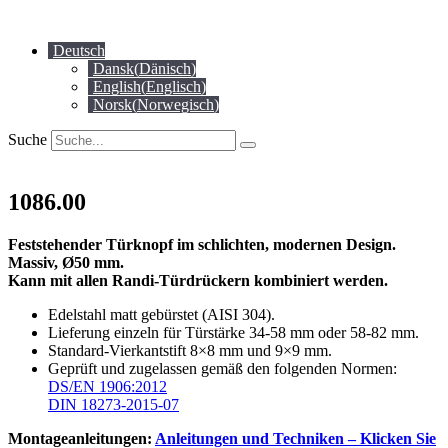
Zum
Inhalt
Deutsch
springen
Dansk
(
Dänisch
)
English
(
Englisch
)
Norsk
(
Norwegisch
)
Suche
1086.00
Feststehender Türknopf im schlichten, modernen Design.
Massiv, Ø50 mm.
Kann mit allen Randi-Türdrückern kombiniert werden.
Edelstahl matt gebürstet (AISI 304).
Lieferung einzeln für Türstärke 34-58 mm oder 58-82 mm.
Standard-Vierkantstift 8×8 mm und 9×9 mm.
Geprüft und zugelassen gemäß den folgenden Normen:
DS/EN 1906:2012
DIN 18273-2015-07
Montageanleitungen:
Anleitungen und Techniken – Klicken Sie