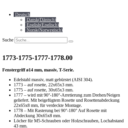
Zum
Inhalt
Deutsch
springen
Dansk
(
Dänisch
)
English
(
Englisch
)
Norsk
(
Norwegisch
)
Suche
1773-1775-1777-1778.00
Fenstergriff ø14 mm, massiv, T-Serie.
Edelstahl massiv, matt gebürstet (AISI 304).
1773 – auf rosette, 22x65x3 mm.
1775 – auf rosette, 30x65x3 mm.
1777 – wird mit 90°-180°-Arretierung zum Drehen/Neigen
geliefert. Mit beigefügtem Rosette und Rosettenabdeckung
22x65x8 mm, für verdeckte Montage.
1778 – Mit Rasterung bei 90°-180° Auf Rosette mit
Abdeckung 30x65x8 mm.
Löcher für M5-Schrauben oder Holzschrauben, Lochabstand
43 mm.