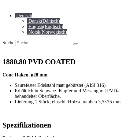
Zum
Inhalt
Deutsch
springen
Dansk
(
Dänisch
)
English
(
Englisch
)
Norsk
(
Norwegisch
)
Suche
1880.80 PVD COATED
Cone Haken, ø28 mm
Säurefester Edelstahl matt gebürstet (AISI 316).
Erhältlich in Schwarz, Kupfer und Messing mit PVD-
behandelter Oberfläche.
Lieferung 1 Stück, einschl. Holzschrauben 3,5×35 mm.
Spezifikationen