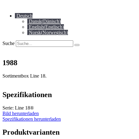
Zum
Inhalt
Deutsch
springen
Dansk
(
Dänisch
)
English
(
Englisch
)
Norsk
(
Norwegisch
)
Suche
1988
Sortimentbox Line 18.
Spezifikationen
Serie: Line 18®
Bild herunterladen
Spezifikationen herunterladen
Produktvarianten