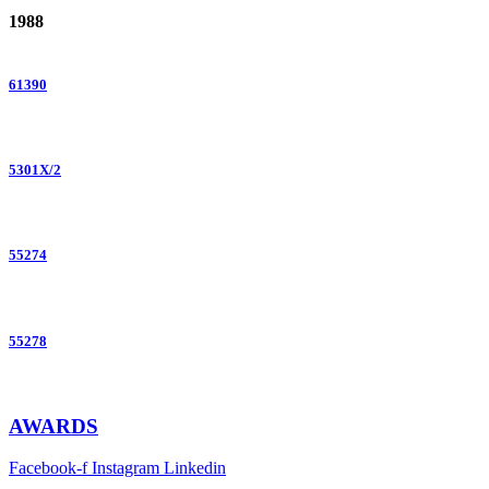
1988
61390
5301X/2
55274
55278
AWARDS
Facebook-f
Instagram
Linkedin