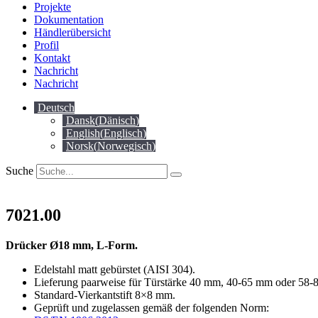
Projekte
Dokumentation
Händlerübersicht
Profil
Kontakt
Nachricht
Nachricht
Deutsch
Dansk
(
Dänisch
)
English
(
Englisch
)
Norsk
(
Norwegisch
)
Suche
7021.00
Drücker Ø18 mm, L-Form.
Edelstahl matt gebürstet (AISI 304).
Lieferung paarweise für Türstärke 40 mm, 40-65 mm oder 58-
Standard-Vierkantstift 8×8 mm.
Geprüft und zugelassen gemäß der folgenden Norm: