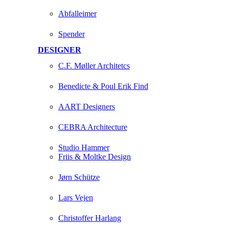
Abfalleimer
Spender
DESIGNER
C.F. Møller Architetcs
Benedicte & Poul Erik Find
AART Designers
CEBRA Architecture
Studio Hammer
Friis & Moltke Design
Jørn Schütze
Lars Vejen
Christoffer Harlang