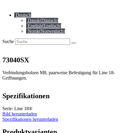
Zum
Inhalt
Deutsch
springen
Dansk
(
Dänisch
)
English
(
Englisch
)
Norsk
(
Norwegisch
)
Suche
73040SX
Verbindungsbolzen M8, paarweise Befestigung für Line 18-
Griffstangen.
Spezifikationen
Serie: Line 18®
Bild herunterladen
Spezifikationen herunterladen
Produktvarianten