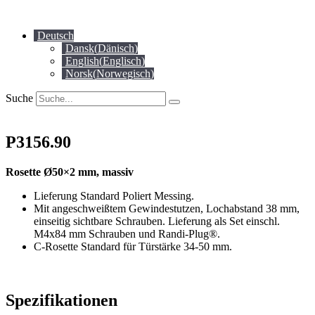
Zum
Inhalt
Deutsch
springen
Dansk
(
Dänisch
)
English
(
Englisch
)
Norsk
(
Norwegisch
)
Suche
P3156.90
Rosette Ø50×2 mm, massiv
Lieferung Standard Poliert Messing.
Mit angeschweißtem Gewindestutzen, Lochabstand 38 mm,
einseitig sichtbare Schrauben. Lieferung als Set einschl.
M4x84 mm Schrauben und Randi-Plug®.
C-Rosette Standard für Türstärke 34-50 mm.
Spezifikationen