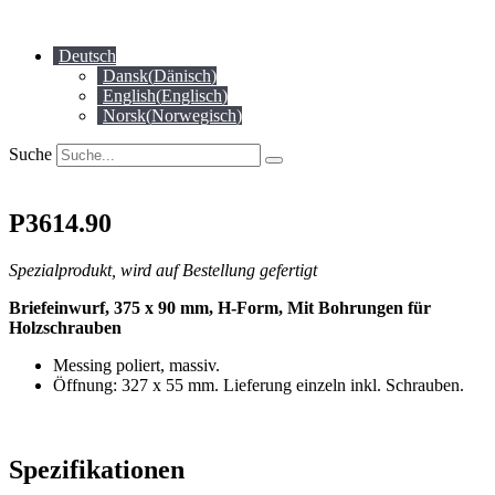
Zum
Inhalt
Deutsch
springen
Dansk
(
Dänisch
)
English
(
Englisch
)
Norsk
(
Norwegisch
)
Suche
P3614.90
Spezialprodukt, wird auf Bestellung gefertigt
Briefeinwurf, 375 x 90 mm, H-Form, Mit Bohrungen für
Holzschrauben
Messing poliert, massiv.
Öffnung: 327 x 55 mm. Lieferung einzeln inkl. Schrauben.
Spezifikationen