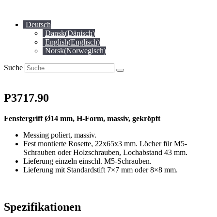
Zum
Inhalt
Deutsch
springen
Dansk
(
Dänisch
)
English
(
Englisch
)
Norsk
(
Norwegisch
)
Suche
P3717.90
Fenstergriff Ø14 mm, H-Form, massiv, gekröpft
Messing poliert, massiv.
Fest montierte Rosette, 22x65x3 mm. Löcher für M5-
Schrauben oder Holzschrauben, Lochabstand 43 mm.
Lieferung einzeln einschl. M5-Schrauben.
Lieferung mit Standardstift 7×7 mm oder 8×8 mm.
Spezifikationen