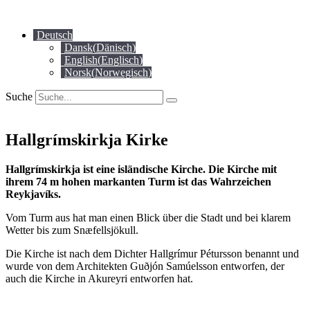
Zum
Inhalt
Deutsch
springen
Dansk
(
Dänisch
)
English
(
Englisch
)
Norsk
(
Norwegisch
)
Suche
Hallgrímskirkja Kirke
Hallgrímskirkja ist eine isländische Kirche. Die Kirche mit
ihrem 74 m hohen markanten Turm ist das Wahrzeichen
Reykjavíks.
Vom Turm aus hat man einen Blick über die Stadt und bei klarem
Wetter bis zum Snæfellsjökull.
Die Kirche ist nach dem Dichter Hallgrímur Pétursson benannt und
wurde von dem Architekten Guðjón Samúelsson entworfen, der
auch die Kirche in Akureyri entworfen hat.