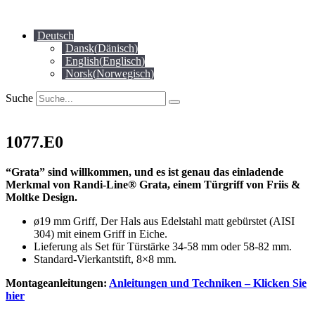
Zum
Inhalt
Deutsch
springen
Dansk
(
Dänisch
)
English
(
Englisch
)
Norsk
(
Norwegisch
)
Suche
1077.E0
“Grata” sind willkommen, und es ist genau das einladende
Merkmal von Randi-Line® Grata, einem Türgriff von Friis &
Moltke Design.
ø19 mm Griff, Der Hals aus Edelstahl matt gebürstet (AISI
304) mit einem Griff in Eiche.
Lieferung als Set für Türstärke 34-58 mm oder 58-82 mm.
Standard-Vierkantstift, 8×8 mm.
Montageanleitungen:
Anleitungen und Techniken – Klicken Sie
hier