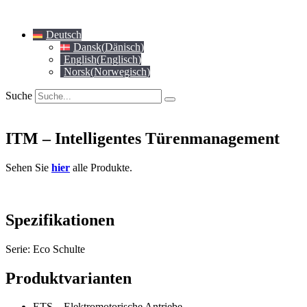
Zum
Inhalt
Deutsch
springen
Dansk
(
Dänisch
)
English
(
Englisch
)
Norsk
(
Norwegisch
)
Suche
ITM – Intelligentes Türenmanagement
Sehen Sie
hier
alle Produkte.
Spezifikationen
Serie: Eco Schulte
Produktvarianten
ETS – Elektromotorische Antriebe