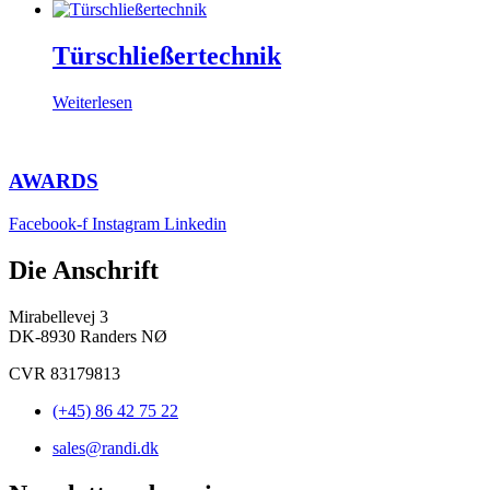
Türschließer­technik
Weiterlesen
AWARDS
Facebook-f
Instagram
Linkedin
Die Anschrift
Mirabellevej 3
DK-8930 Randers NØ
CVR 83179813
(+45) 86 42 75 22
sales@randi.dk