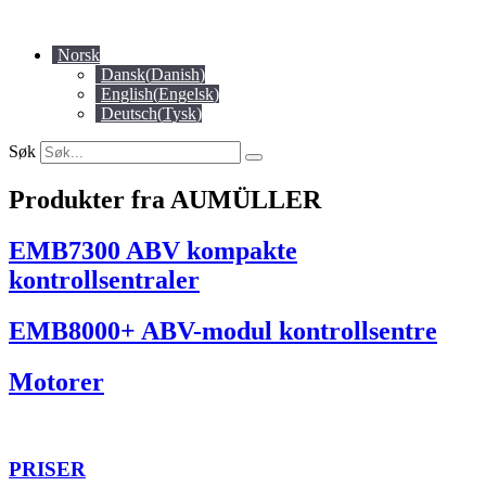
Skip
to
Norsk
content
Dansk
(
Danish
)
English
(
Engelsk
)
Deutsch
(
Tysk
)
Søk
Produkter fra AUMÜLLER
EMB7300 ABV kompakte
kontrollsentraler
EMB8000+ ABV-modul kontrollsentre
Motorer
PRISER