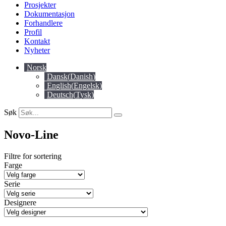
Prosjekter
Dokumentasjon
Forhandlere
Profil
Kontakt
Nyheter
Norsk
Dansk
(
Danish
)
English
(
Engelsk
)
Deutsch
(
Tysk
)
Søk
Novo-Line
Filtre for sortering
Farge
Serie
Designere