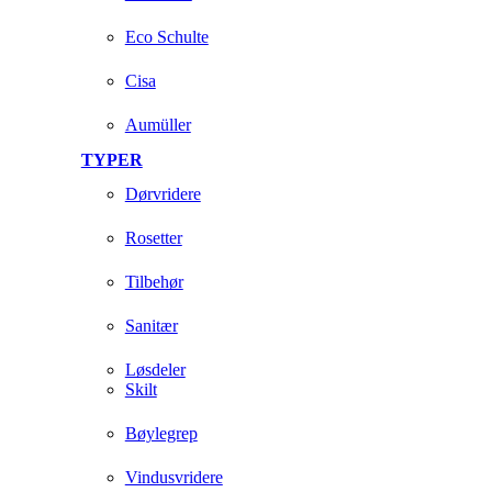
Eco Schulte
Cisa
Aumüller
TYPER
Dørvridere
Rosetter
Tilbehør
Sanitær
Løsdeler
Skilt
Bøylegrep
Vindusvridere