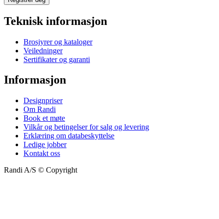
Teknisk informasjon
Brosjyrer og kataloger
Veiledninger
Sertifikater og garanti
Informasjon
Designpriser
Om Randi
Book et møte
Vilkår og betingelser for salg og levering
Erklæring om databeskyttelse
Ledige jobber
Kontakt oss
Randi A/S © Copyright