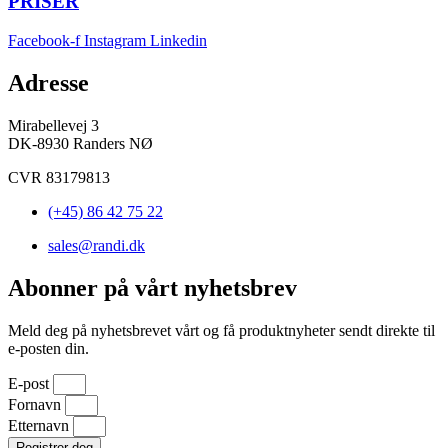
PRISER
Facebook-f
Instagram
Linkedin
Adresse
Mirabellevej 3
DK-8930 Randers NØ
CVR 83179813
(+45) 86 42 75 22
sales@randi.dk
Abonner på vårt nyhetsbrev
Meld deg på nyhetsbrevet vårt og få produktnyheter sendt direkte til
e-posten din.
E-post
Fornavn
Etternavn
Registrer deg