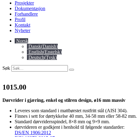
Prosjekter
Dokumentasjon
Forhandlere
Profil
Kontakt
Nyheter
Norsk
Dansk
(
Danish
)
English
(
Engelsk
)
Deutsch
(
Tysk
)
Søk
1015.00
Dørvrider i gjæring, enkel og stilren design, ø16 mm massiv
Leveres som standard i mattbørstet rustfritt stål (AISI 304).
Finnes i sett for dørtykkelse 40 mm, 34-58 mm eller 58-82 mm.
Standard dørvridersspindel, 8×8 mm og 9×9 mm.
dørvrideren er godkjent i henhold til følgende standarder:
DS/EN 1906:2012