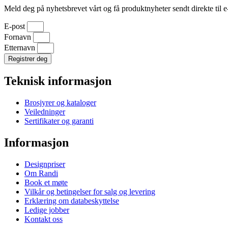
Meld deg på nyhetsbrevet vårt og få produktnyheter sendt direkte til e
E-post
Fornavn
Etternavn
Registrer deg
Teknisk informasjon
Brosjyrer og kataloger
Veiledninger
Sertifikater og garanti
Informasjon
Designpriser
Om Randi
Book et møte
Vilkår og betingelser for salg og levering
Erklæring om databeskyttelse
Ledige jobber
Kontakt oss