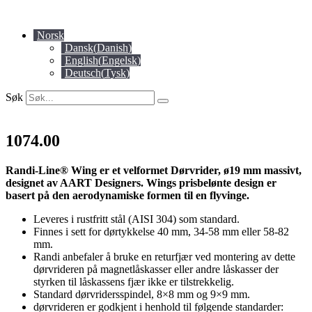
Skip
to
Norsk
content
Dansk
(
Danish
)
English
(
Engelsk
)
Deutsch
(
Tysk
)
Søk
1074.00
Randi-Line® Wing er et velformet Dørvrider, ø19 mm massivt,
designet av AART Designers. Wings prisbelønte design er
basert på den aerodynamiske formen til en flyvinge.
Leveres i rustfritt stål (AISI 304) som standard.
Finnes i sett for dørtykkelse 40 mm, 34-58 mm eller 58-82
mm.
Randi anbefaler å bruke en returfjær ved montering av dette
dørvrideren på magnetlåskasser eller andre låskasser der
styrken til låskassens fjær ikke er tilstrekkelig.
Standard dørvridersspindel, 8×8 mm og 9×9 mm.
dørvrideren er godkjent i henhold til følgende standarder: