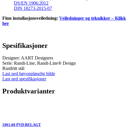
DS/EN 1906:2012
DIN 18273-2015-07
Finn installasjonsveiledning:
Veiledninger og teknikker – Klikk
her
Spesifikasjoner
Designer: AART Designers
Serie: Randi-Line, Randi-Line® Design
Rustfritt stål
Last ned høyoppløselig bilde
Last ned spesifikasjoner
Produktvarianter
1061.60 PVD-BELAGT