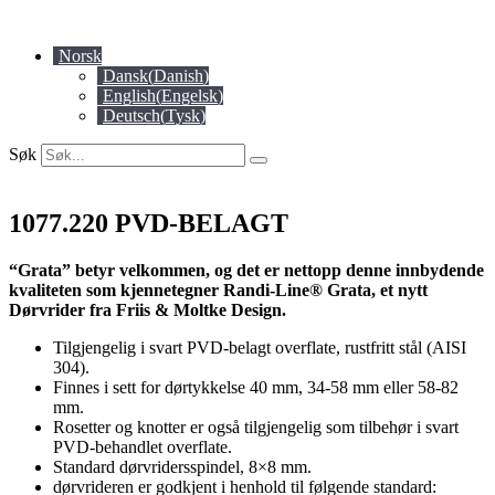
Skip
to
Norsk
content
Dansk
(
Danish
)
English
(
Engelsk
)
Deutsch
(
Tysk
)
Søk
1077.220 PVD-BELAGT
“Grata” betyr velkommen, og det er nettopp denne innbydende
kvaliteten som kjennetegner Randi-Line® Grata, et nytt
Dørvrider fra Friis & Moltke Design.
Tilgjengelig i svart PVD-belagt overflate, rustfritt stål (AISI
304).
Finnes i sett for dørtykkelse 40 mm, 34-58 mm eller 58-82
mm.
Rosetter og knotter er også tilgjengelig som tilbehør i svart
PVD-behandlet overflate.
Standard dørvridersspindel, 8×8 mm.
dørvrideren er godkjent i henhold til følgende standard: