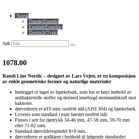
Skip
to
Norsk
content
Dansk
(
Danish
)
English
(
Engelsk
)
Deutsch
(
Tysk
)
Søk
1078.00
Randi Line Nordic – designet av Lars Vejen, er en komposisjon
av enkle geometriske former og naturlige materialer
Innlegget er laget av bjørkebark, som har et høyt innhold av
antibakterielle stoffer og dermed innebygd motstandskraft mot
bakterier.
dørvrideren er ø19 mm, rustfritt stål (AISI 304) og bjørkebark.
Leveres som standard i matt børstet rustfritt stål.
Finnes i sett for dørtrykk 34-46 mm, 47-58 mm, 59-70 mm
eller 71-82 mm.
Standard dørvridersspindel 8×8 mm.
dørvrideren er godkjent i henhold til følgende standarder: