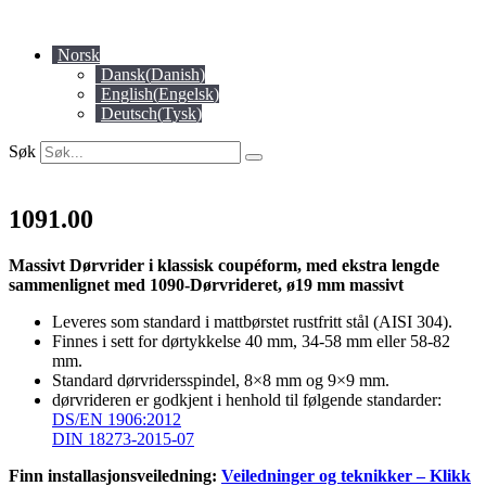
Skip
to
Norsk
content
Dansk
(
Danish
)
English
(
Engelsk
)
Deutsch
(
Tysk
)
Søk
1091.00
Massivt Dørvrider i klassisk coupéform, med ekstra lengde
sammenlignet med 1090-Dørvrideret, ø19 mm massivt
Leveres som standard i mattbørstet rustfritt stål (AISI 304).
Finnes i sett for dørtykkelse 40 mm, 34-58 mm eller 58-82
mm.
Standard dørvridersspindel, 8×8 mm og 9×9 mm.
dørvrideren er godkjent i henhold til følgende standarder:
DS/EN 1906:2012
DIN 18273-2015-07
Finn installasjonsveiledning:
Veiledninger og teknikker – Klikk