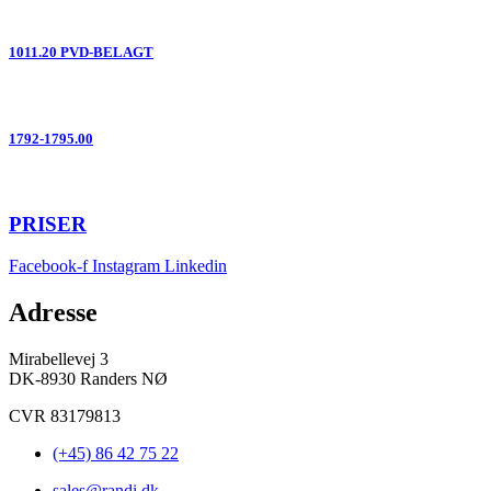
1011.20 PVD-BELAGT
1792-1795.00
PRISER
Facebook-f
Instagram
Linkedin
Adresse
Mirabellevej 3
DK-8930 Randers NØ
CVR 83179813
(+45) 86 42 75 22
sales@randi.dk