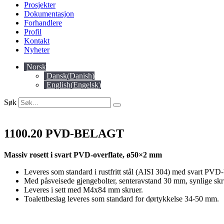
Prosjekter
Dokumentasjon
Forhandlere
Profil
Kontakt
Nyheter
Norsk
Dansk
(
Danish
)
English
(
Engelsk
)
Søk
1100.20 PVD-BELAGT
Massiv rosett i svart PVD-overflate, ø50×2 mm
Leveres som standard i rustfritt stål (AISI 304) med svart PVD-b
Med påsveisede gjengebolter, senteravstand 30 mm, synlige skr
Leveres i sett med M4x84 mm skruer.
Toalettbeslag leveres som standard for dørtykkelse 34-50 mm.