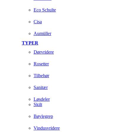
Eco Schulte
Cisa
Aumüller
TYPER
Dørvridere
Rosetter
Tilbehør
Sanitær
Løsdeler
Skilt
Bøylegrep
Vindusvridere