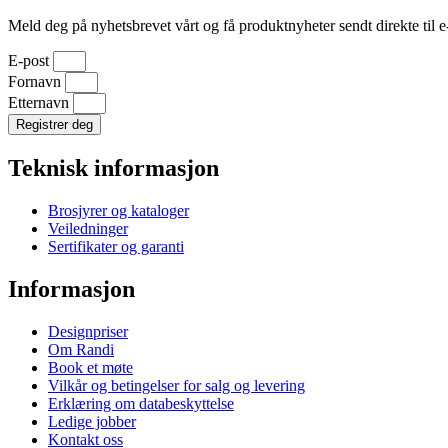
Meld deg på nyhetsbrevet vårt og få produktnyheter sendt direkte til e
E-post
Fornavn
Etternavn
Registrer deg
Teknisk informasjon
Brosjyrer og kataloger
Veiledninger
Sertifikater og garanti
Informasjon
Designpriser
Om Randi
Book et møte
Vilkår og betingelser for salg og levering
Erklæring om databeskyttelse
Ledige jobber
Kontakt oss