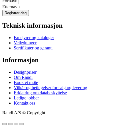
Fornavn
Etternavn
Registrer deg
Teknisk informasjon
Brosjyrer og kataloger
Veiledninger
Sertifikater og garanti
Informasjon
Designpriser
Om Randi
Book et møte
Vilkår og betingelser for salg og levering
Erklæring om databeskyttelse
Ledige jobber
Kontakt oss
Randi A/S © Copyright