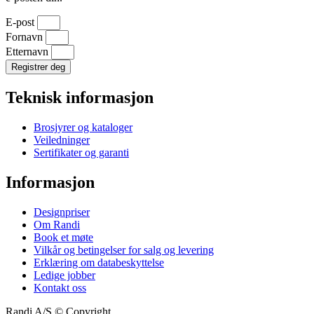
E-post
Fornavn
Etternavn
Registrer deg
Teknisk informasjon
Brosjyrer og kataloger
Veiledninger
Sertifikater og garanti
Informasjon
Designpriser
Om Randi
Book et møte
Vilkår og betingelser for salg og levering
Erklæring om databeskyttelse
Ledige jobber
Kontakt oss
Randi A/S © Copyright