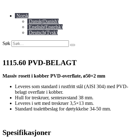
Skip
to
Norsk
content
Dansk
(
Danish
)
English
(
Engelsk
)
Deutsch
(
Tysk
)
Søk
1115.60 PVD-BELAGT
Massiv rosett i kobber PVD-overflate, ø50×2 mm
Leveres som standard i rustfritt stål (AISI 304) med PVD-
belagt overflate i kobber.
Hull for treskruer, senteravstand 38 mm.
Leveres i sett med treskruer 3,5×13 mm.
Standard toalettbeslag for dørtykkelse 34-50 mm.
Spesifikasjoner