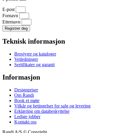
E-post
Fornavn
Etternavn
Registrer deg
Teknisk informasjon
Brosjyrer og kataloger
Veiledninger
Sertifikater og garanti
Informasjon
Designpriser
Om Randi
Book et møte
Vilkår og betingelser for salg og levering
Erklæring om databeskyttelse
Ledige jobber
Kontakt oss
Randi A/S © Copyright