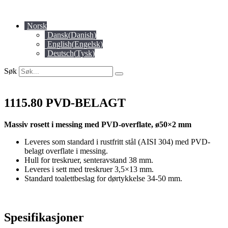
Skip
to
Norsk
content
Dansk
(
Danish
)
English
(
Engelsk
)
Deutsch
(
Tysk
)
Søk
1115.80 PVD-BELAGT
Massiv rosett i messing med PVD-overflate, ø50×2 mm
Leveres som standard i rustfritt stål (AISI 304) med PVD-
belagt overflate i messing.
Hull for treskruer, senteravstand 38 mm.
Leveres i sett med treskruer 3,5×13 mm.
Standard toalettbeslag for dørtykkelse 34-50 mm.
Spesifikasjoner