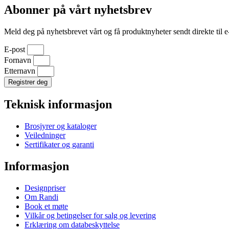
Abonner på vårt nyhetsbrev
Meld deg på nyhetsbrevet vårt og få produktnyheter sendt direkte til e
E-post
Fornavn
Etternavn
Registrer deg
Teknisk informasjon
Brosjyrer og kataloger
Veiledninger
Sertifikater og garanti
Informasjon
Designpriser
Om Randi
Book et møte
Vilkår og betingelser for salg og levering
Erklæring om databeskyttelse