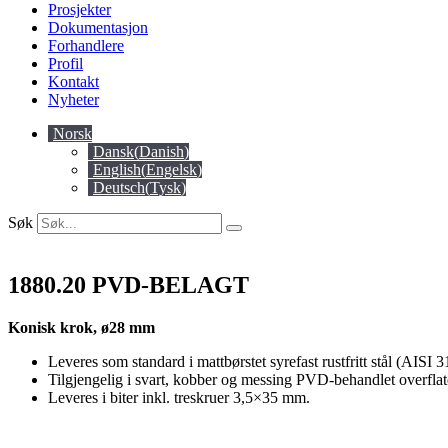
Prosjekter
Dokumentasjon
Forhandlere
Profil
Kontakt
Nyheter
Norsk
Dansk
(
Danish
)
English
(
Engelsk
)
Deutsch
(
Tysk
)
Søk
1880.20 PVD-BELAGT
Konisk krok, ø28 mm
Leveres som standard i mattbørstet syrefast rustfritt stål (AISI 3
Tilgjengelig i svart, kobber og messing PVD-behandlet overflat
Leveres i biter inkl. treskruer 3,5×35 mm.