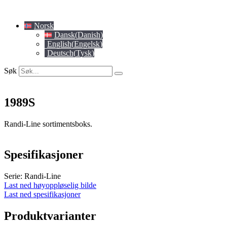
Skip
to
Norsk
content
Dansk
(
Danish
)
English
(
Engelsk
)
Deutsch
(
Tysk
)
Søk
1989S
Randi-Line sortimentsboks.
Spesifikasjoner
Serie: Randi-Line
Last ned høyoppløselig bilde
Last ned spesifikasjoner
Produktvarianter