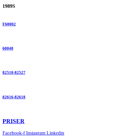
1989S
F60002
60040
82518-82527
82616-82618
PRISER
Facebook-f
Instagram
Linkedin