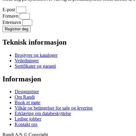
E-post
Fornavn
Etternavn
Registrer deg
Teknisk informasjon
Brosjyrer og kataloger
Veiledninger
Sertifikater og garanti
Informasjon
Designpriser
Om Randi
Book et møte
Vilkår og betingelser for salg og levering
Erklæring om databeskyttelse
Ledige jobber
Kontakt oss
Randi A/S © Copyright