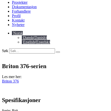
Prosjekter
Dokumentasjon
Forhandlere
Profil
Kontakt
Nyheter
Norsk
Dansk
(
Danish
)
English
(
Engelsk
)
Søk
Briton 376-serien
Les mer her:
Briton 376
Spesifikasjoner
Serie: Brit