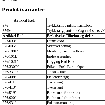
Produktvarianter
Artikkel Ref:
376
Trykkstang panikkutgangsbolt
376M
Trykkstang panikkbeslag med sluttstykk
Artikkel Ref:
Beskrivelse Tilbehør og deler
373/093/
Bunnskudd
376/005/
Skyteveiledning
376/1001/
Montering av hovedboks
376/1011/
Endekasseenhet
376/1021/
Dogging End Box
376/330/00
Etikett “Push Bar to Open
376/331/00
“Push”-etikett
376/408/
Flat endeplugg
376/411/
Tverrstang
376/413/
Tverrstang
376/919/
Pakke med festeskruer
376/920/
Pakke med festeskruer
376/931/
Pullman-montering