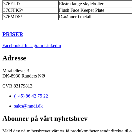
376ELT/
Ekstra lange skytebolter
376FFKP/
Flush Face Keeper Plate
376MDS/
Døråpner i metall
PRISER
Facebook-f
Instagram
Linkedin
Adresse
Mirabellevej 3
DK-8930 Randers NØ
CVR 83179813
(+45) 86 42 75 22
sales@randi.dk
Abonner på vårt nyhetsbrev
Meld deg på nyhetsbrevet vårt og få produktnyheter sendt direkte til e