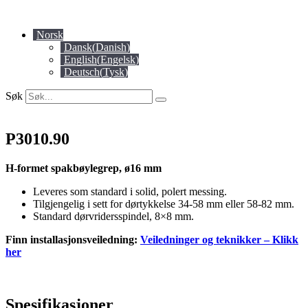
Skip
to
Norsk
content
Dansk
(
Danish
)
English
(
Engelsk
)
Deutsch
(
Tysk
)
Søk
P3010.90
H-formet spakbøylegrep, ø16 mm
Leveres som standard i solid, polert messing.
Tilgjengelig i sett for dørtykkelse 34-58 mm eller 58-82 mm.
Standard dørvridersspindel, 8×8 mm.
Finn installasjonsveiledning:
Veiledninger og teknikker – Klikk
her
Spesifikasjoner