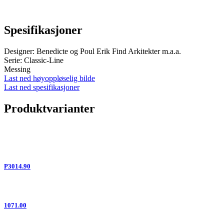
Spesifikasjoner
Designer: Benedicte og Poul Erik Find Arkitekter m.a.a.
Serie: Classic-Line
Messing
Last ned høyoppløselig bilde
Last ned spesifikasjoner
Produktvarianter
P3014.90
1071.00