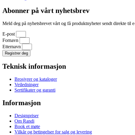
Abonner på vårt nyhetsbrev
Meld deg på nyhetsbrevet vårt og få produktnyheter sendt direkte til e
E-post
Fornavn
Etternavn
Registrer deg
Teknisk informasjon
Brosjyrer og kataloger
Veiledninger
Sertifikater og garanti
Informasjon
Designpriser
Om Randi
Book et møte
Vilkår og betingelser for salg og levering