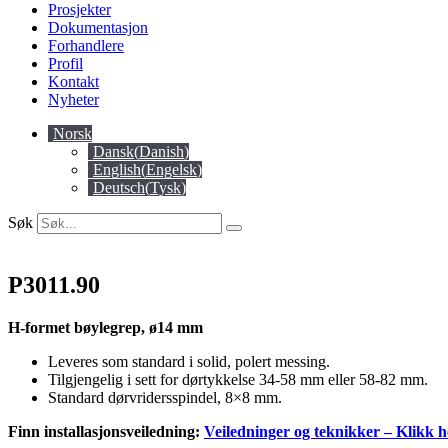
Prosjekter
Dokumentasjon
Forhandlere
Profil
Kontakt
Nyheter
Norsk
Dansk
(
Danish
)
English
(
Engelsk
)
Deutsch
(
Tysk
)
Søk
P3011.90
H-formet bøylegrep, ø14 mm
Leveres som standard i solid, polert messing.
Tilgjengelig i sett for dørtykkelse 34-58 mm eller 58-82 mm.
Standard dørvridersspindel, 8×8 mm.
Finn installasjonsveiledning:
Veiledninger og teknikker – Klikk h