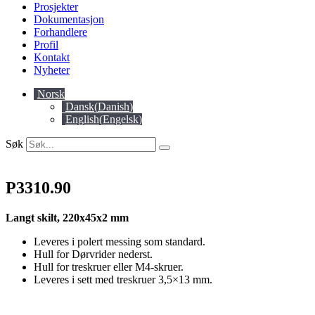
Prosjekter
Dokumentasjon
Forhandlere
Profil
Kontakt
Nyheter
Norsk
Dansk
(
Danish
)
English
(
Engelsk
)
Søk
P3310.90
Langt skilt, 220x45x2 mm
Leveres i polert messing som standard.
Hull for Dørvrider nederst.
Hull for treskruer eller M4-skruer.
Leveres i sett med treskruer 3,5×13 mm.