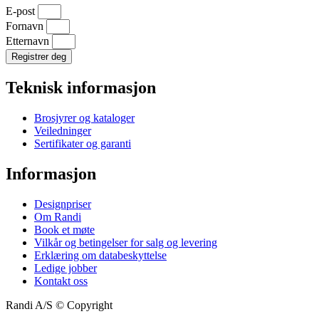
E-post
Fornavn
Etternavn
Registrer deg
Teknisk informasjon
Brosjyrer og kataloger
Veiledninger
Sertifikater og garanti
Informasjon
Designpriser
Om Randi
Book et møte
Vilkår og betingelser for salg og levering
Erklæring om databeskyttelse
Ledige jobber
Kontakt oss
Randi A/S © Copyright