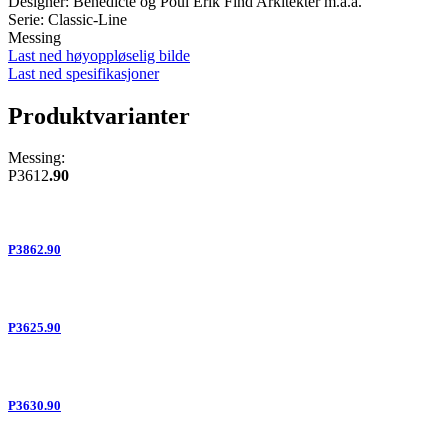
Designer: Benedicte og Poul Erik Find Arkitekter m.a.a.
Serie: Classic-Line
Messing
Last ned høyoppløselig bilde
Last ned spesifikasjoner
Produktvarianter
Messing:
P3612
.90
P3862.90
P3625.90
P3630.90