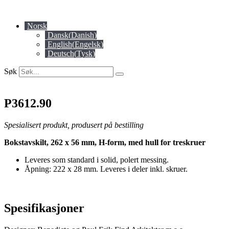
Skip
to
Norsk
content
Dansk
(
Danish
)
English
(
Engelsk
)
Deutsch
(
Tysk
)
Søk
P3612.90
Spesialisert produkt, produsert på bestilling
Bokstavskilt, 262 x 56 mm, H-form, med hull for treskruer
Leveres som standard i solid, polert messing.
Åpning: 222 x 28 mm. Leveres i deler inkl. skruer.
Spesifikasjoner