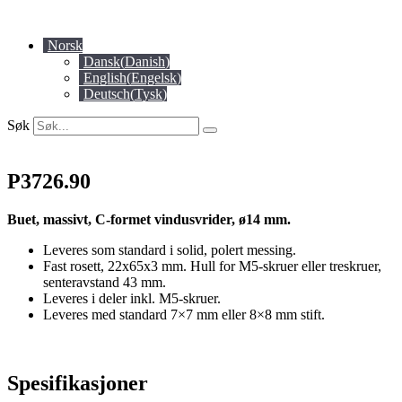
Skip
to
Norsk
content
Dansk
(
Danish
)
English
(
Engelsk
)
Deutsch
(
Tysk
)
Søk
P3726.90
Buet, massivt, C-formet vindusvrider, ø14 mm.
Leveres som standard i solid, polert messing.
Fast rosett, 22x65x3 mm. Hull for M5-skruer eller treskruer,
senteravstand 43 mm.
Leveres i deler inkl. M5-skruer.
Leveres med standard 7×7 mm eller 8×8 mm stift.
Spesifikasjoner