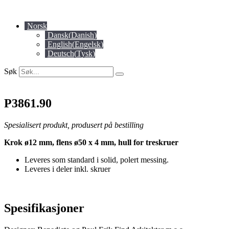
Skip
to
Norsk
content
Dansk
(
Danish
)
English
(
Engelsk
)
Deutsch
(
Tysk
)
Søk
P3861.90
Spesialisert produkt, produsert på bestilling
Krok ø12 mm, flens ø50 x 4 mm, hull for treskruer
Leveres som standard i solid, polert messing.
Leveres i deler inkl. skruer
Spesifikasjoner