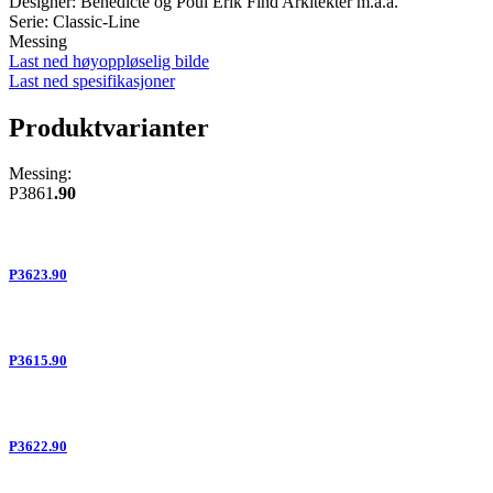
Designer: Benedicte og Poul Erik Find Arkitekter m.a.a.
Serie: Classic-Line
Messing
Last ned høyoppløselig bilde
Last ned spesifikasjoner
Produktvarianter
Messing:
P3861
.90
P3623.90
P3615.90
P3622.90