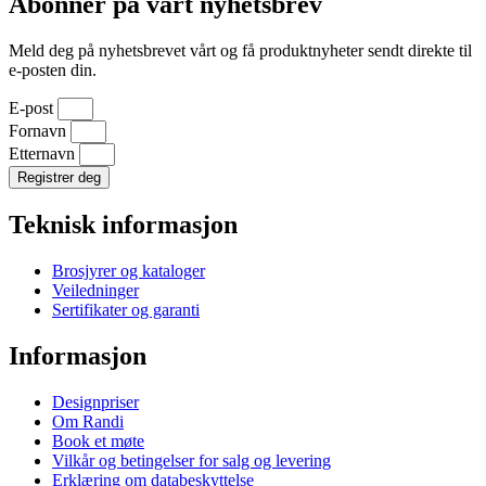
Abonner på vårt nyhetsbrev
Meld deg på nyhetsbrevet vårt og få produktnyheter sendt direkte til
e-posten din.
E-post
Fornavn
Etternavn
Registrer deg
Teknisk informasjon
Brosjyrer og kataloger
Veiledninger
Sertifikater og garanti
Informasjon
Designpriser
Om Randi
Book et møte
Vilkår og betingelser for salg og levering
Erklæring om databeskyttelse