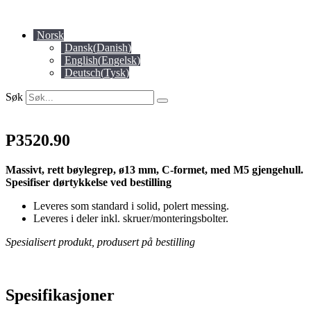
Skip
to
Norsk
content
Dansk
(
Danish
)
English
(
Engelsk
)
Deutsch
(
Tysk
)
Søk
P3520.90
Massivt, rett bøylegrep, ø13 mm, C-formet, med M5 gjengehull.
Spesifiser dørtykkelse ved bestilling
Leveres som standard i solid, polert messing.
Leveres i deler inkl. skruer/monteringsbolter.
Spesialisert produkt, produsert på bestilling
Spesifikasjoner