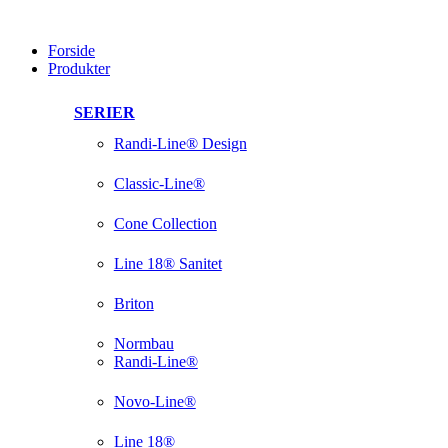
Videre
til
Forside
indhold
Produkter
SERIER
Randi-Line® Design
Classic-Line®
Cone Collection
Line 18® Sanitet
Briton
Normbau
Randi-Line®
Novo-Line®
Line 18®