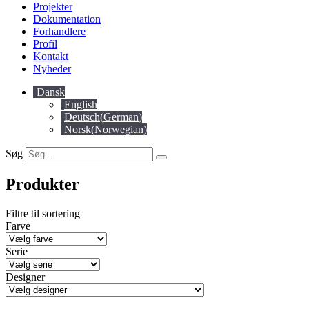
Projekter
Dokumentation
Forhandlere
Profil
Kontakt
Nyheder
Dansk
English
Deutsch
(
German
)
Norsk
(
Norwegian
)
Søg
Produkter
Filtre til sortering
Farve
Serie
Designer