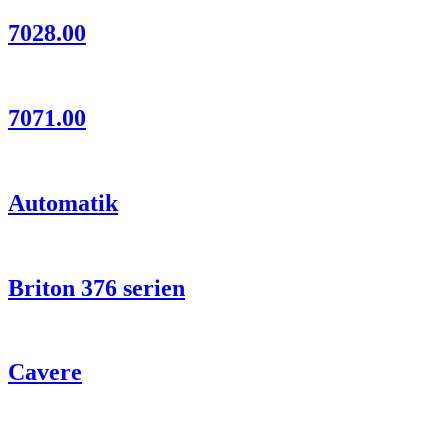
7028.00
7071.00
Automatik
Briton 376 serien
Cavere