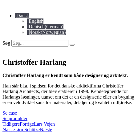
Videre
til
Dansk
indhold
English
Deutsch
(
German
)
Norsk
(
Norwegian
)
Søg
Christoffer Harlang
Christoffer Harlang er kendt som både designer og arkitekt.
Han står bl.a. i spidsen for det danske arkitektfirma Christoffer
Harlang Architects, der blev etableret i 1998. Kendetegnende for
Harlangs løsninger, uanset om det er en designserie eller en bygning,
er en veludviklet sans for materialer, detaljer og kvalitet i udførelse.
Se case
Se produkter
Tidligere
Forrige
Lars Vejen
Næste
Jørn Schütze
Næste