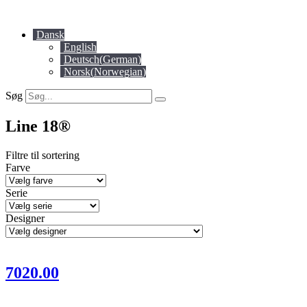
Videre
til
Dansk
indhold
English
Deutsch
(
German
)
Norsk
(
Norwegian
)
Søg
Line 18®
Filtre til sortering
Farve
Serie
Designer
7020.00