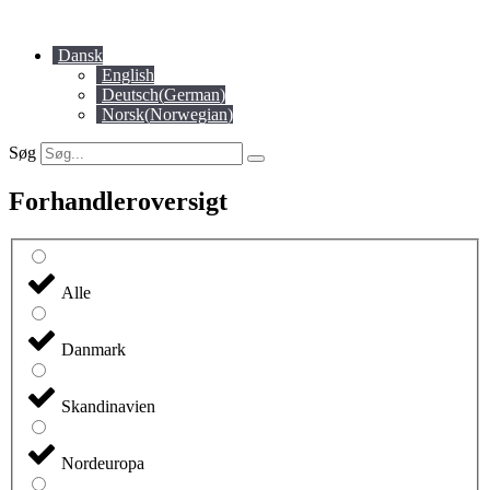
Videre
til
Dansk
indhold
English
Deutsch
(
German
)
Norsk
(
Norwegian
)
Søg
Forhandleroversigt
Alle
Danmark
Skandinavien
Nordeuropa