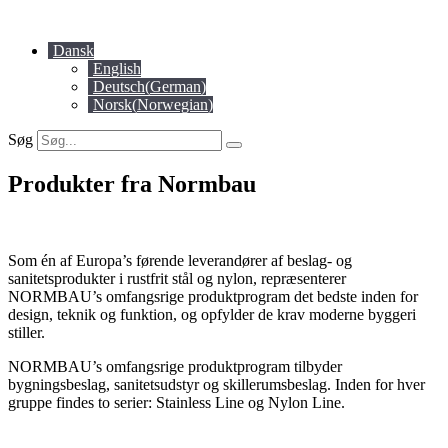
Videre
til
Dansk
indhold
English
Deutsch
(
German
)
Norsk
(
Norwegian
)
Søg
Produkter fra Normbau
Som én af Europa’s førende leverandører af beslag- og
sanitetsprodukter i rustfrit stål og nylon, repræsenterer
NORMBAU’s omfangsrige produktprogram det bedste inden for
design, teknik og funktion, og opfylder de krav moderne byggeri
stiller.
NORMBAU’s omfangsrige produktprogram tilbyder
bygningsbeslag, sanitetsudstyr og skillerumsbeslag. Inden for hver
gruppe findes to serier: Stainless Line og Nylon Line.