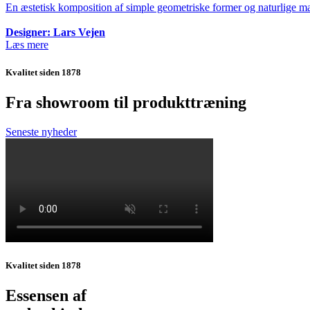
En æstetisk komposition af simple geometriske former og naturlige mat
Designer: Lars Vejen
Læs mere
Kvalitet siden 1878
Fra showroom til produkttræning
Seneste nyheder
Kvalitet siden 1878
Essensen af