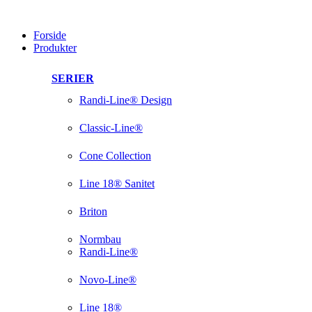
Videre
til
Forside
indhold
Produkter
SERIER
Randi-Line® Design
Classic-Line®
Cone Collection
Line 18® Sanitet
Briton
Normbau
Randi-Line®
Novo-Line®
Line 18®