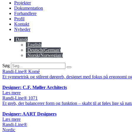
Projekter
Dokumentation
Forhandlere
Profil
Kontakt
Nyheder
Dansk
English
Deutsch
(
German
)
Norsk
(
Norwegian
)
Søg
Randi-Line® Komé
Et symmetrisk og stilrent dørgreb, designet med fokus på ergonomi og
Designer: C.F. Møller Architects
Læs mere
Randi-Line® 1071
Et greb, der balancerer form og funktion – skabt til at føles lige så nat
Designer: AART Designers
Læs mere
Randi-Line®
Nordic