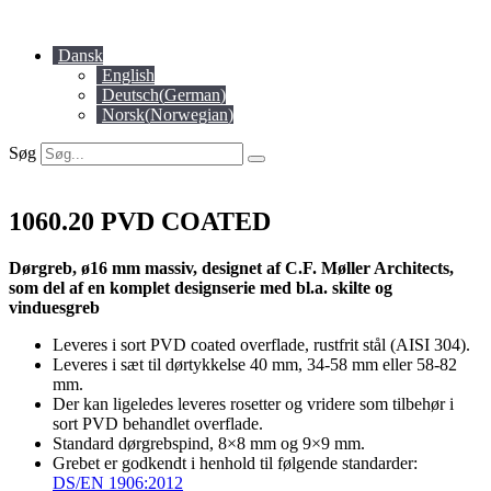
Videre
til
Dansk
indhold
English
Deutsch
(
German
)
Norsk
(
Norwegian
)
Søg
1060.20 PVD COATED
Dørgreb, ø16 mm massiv, designet af C.F. Møller Architects,
som del af en komplet designserie med bl.a. skilte og
vinduesgreb
Leveres i sort PVD coated overflade, rustfrit stål (AISI 304).
Leveres i sæt til dørtykkelse 40 mm, 34-58 mm eller 58-82
mm.
Der kan ligeledes leveres rosetter og vridere som tilbehør i
sort PVD behandlet overflade.
Standard dørgrebspind, 8×8 mm og 9×9 mm.
Grebet er godkendt i henhold til følgende standarder:
DS/EN 1906:2012