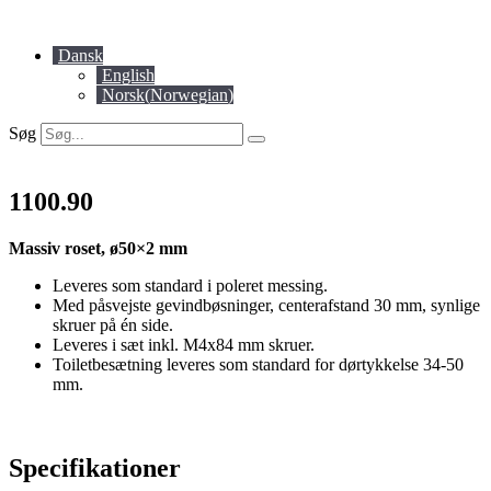
Videre
til
Dansk
indhold
English
Norsk
(
Norwegian
)
Søg
1100.90
Massiv roset, ø50×2 mm
Leveres som standard i poleret messing.
Med påsvejste gevindbøsninger, centerafstand 30 mm, synlige
skruer på én side.
Leveres i sæt inkl. M4x84 mm skruer.
Toiletbesætning leveres som standard for dørtykkelse 34-50
mm.
Specifikationer