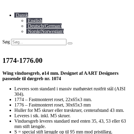
Videre
til
Dansk
indhold
English
Deutsch
(
German
)
Norsk
(
Norwegian
)
Søg
1774-1776.00
Wing vinduesgreb, ø14 mm. Designet af AART Designers
passende til dørgreb nr. 1074
Leveres som standard i massiv matbørstet rustfrit stål (AISI
304).
1774 – Fastmonteret roset, 22x65x3 mm.
1776 – Fastmonteret roset, 30x65x3 mm
Huller for M5 skruer eller træskruer, centerafstand 43 mm.
Leveres i stk. inkl. M5 skruer.
Vinduesgreb leveres standard med enten 35, 43, 53 eller 63
mm stift længde.
S = special stift længde op til 95 mm mod pristillæg.