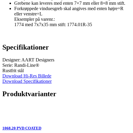
Grebene kan leveres med enten 7×7 mm eller 8×8 mm stift.
Forkrøppede vinduesgreb skal angives med enten højre=R
eller venstre=L
Eksempler på varenr.:
1774 med 7x7x35 mm stift: 1774.01R-35
Specifikationer
Designer: AART Designers
Serie: Randi-Line®
Rustfrit stål
Download Hi-Res Billede
Download Specifikationer
Produktvarianter
1068.20 PVD COATED