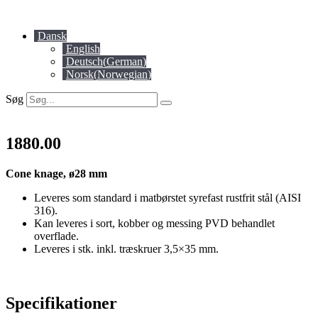
Videre
til
Dansk
indhold
English
Deutsch
(
German
)
Norsk
(
Norwegian
)
Søg
1880.00
Cone knage, ø28 mm
Leveres som standard i matbørstet syrefast rustfrit stål (AISI
316).
Kan leveres i sort, kobber og messing PVD behandlet
overflade.
Leveres i stk. inkl. træskruer 3,5×35 mm.
Specifikationer